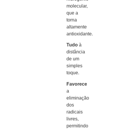
molecular,
que a
torna
altamente
antioxidante.
Tudo
à
distância
de um
simples
toque.
Favorece
a
eliminação
dos
radicais
livres,
permitindo