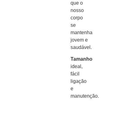
que o
nosso
corpo
se
mantenha
jovem e
saudável.
Tamanho
ideal,
fácil
ligação
e
manutenção.