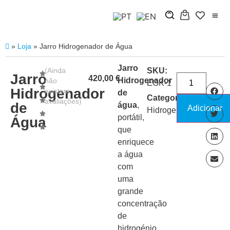
»
Loja
»
Jarro Hidrogenador de Água
Jarro
(Ainda
SKU:
Jarro
420,00
€
Hidrogenador
não
EGK-1
Hidrogenador
existem
de
Categoria:
avaliações)
de
água
,
Adicionar
Hidrogenadores
portátil,
Água
que
enriquece
a água
com
uma
grande
concentração
de
hidrogénio