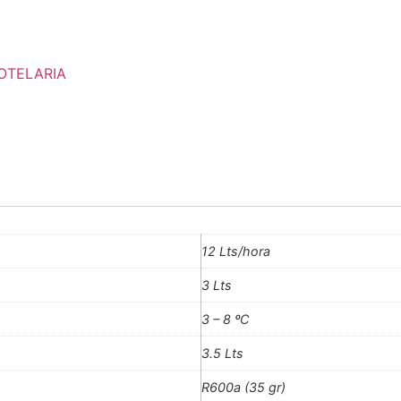
OTELARIA
12 Lts/hora
3 Lts
3 – 8 ºC
3.5 Lts
R600a (35 gr)