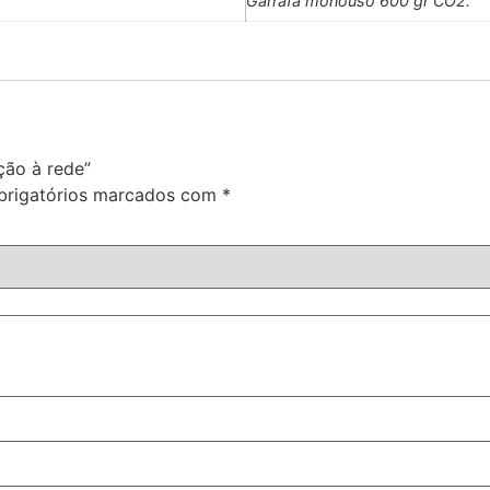
Garrafa monouso 600 gr CO2.
ção à rede”
rigatórios marcados com
*