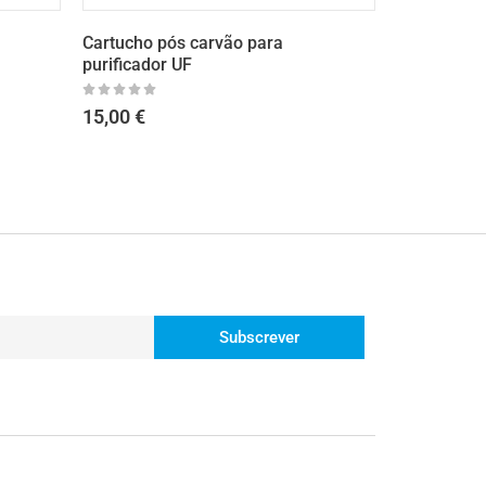
Cartucho pós carvão para
Kit de 4 Cartucho
purificador UF
purificador UF
15,00
€
70,00
€
Subscrever