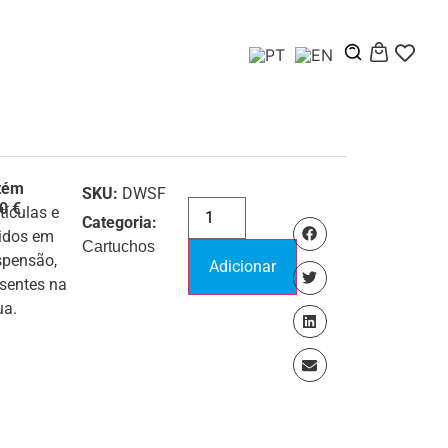
tém
SKU:
DWSF
00
€
tículas e
Categoria:
idos em
Cartuchos
spensão,
Adicionar
sentes na
ua.