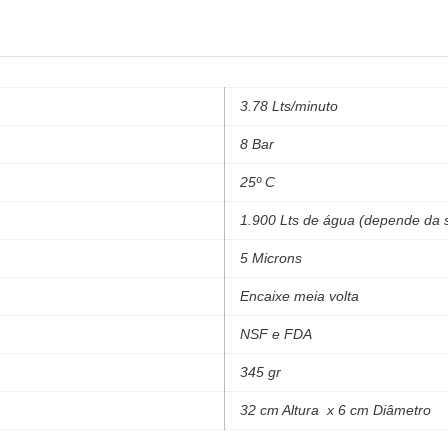
3.78 Lts/minuto
8 Bar
25º C
1.900 Lts de água (depende da 
5 Microns
Encaixe meia volta
NSF e FDA
345 gr
32 cm Altura x 6 cm Diâmetro