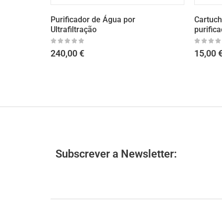
Purificador de Água por
Cartucho pré 
Ultrafiltração
purificador U
240,00
€
15,00
€
Subscrever a Newsletter: