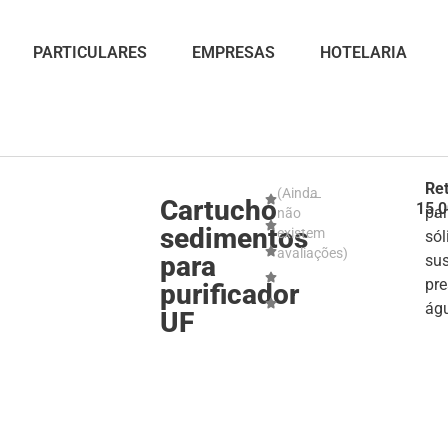
PARTICULARES
EMPRESAS
HOTELARIA
Re
(Ainda
Cartucho
15,
par
não
sedimentos
existem
sól
avaliações)
para
su
pre
purificador
ág
UF