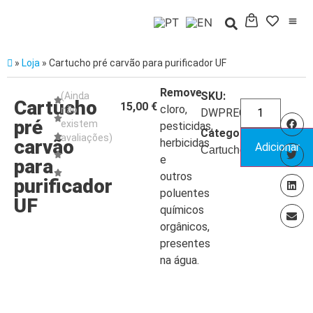
»
Loja
»
Cartucho pré carvão para purificador UF
Remove
SKU:
(Ainda
Cartucho
15,00
€
cloro,
não
DWPRECF
pré
existem
pesticidas,
Categoria:
avaliações)
carvão
herbicidas
Adicionar
Cartuchos
e
para
outros
purificador
poluentes
UF
químicos
orgânicos,
presentes
na água.