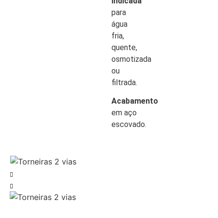
Indicada
para
água
fria,
quente,
osmotizada
ou
filtrada.
Acabamento
em aço
escovado.