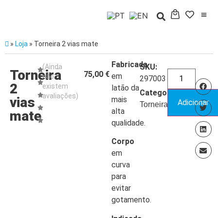
»
Loja
»
Torneira 2 vias mate
Fabricada
SKU:
(Ainda
Torneira
75,00
€
em
não
297003
2
existem
latão da
Categoria:
avaliações)
vias
mais
Adicionar
Torneiras
alta
mate
qualidade.
Corpo
em
curva
para
evitar
gotamento.