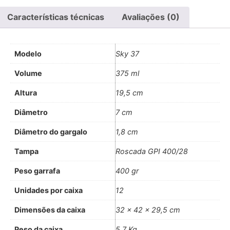
Características técnicas
Avaliações (0)
Modelo
Sky 37
Volume
375 ml
Altura
19,5 cm
Diâmetro
7 cm
Diâmetro do gargalo
1,8 cm
Tampa
Roscada GPI 400/28
Peso garrafa
400 gr
Unidades por caixa
12
Dimensões da caixa
32 x 42 x 29,5 cm
Peso da caixa
5,7 Kg