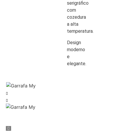
serigráfico
com
cozedura
a alta
temperatura.
Design
moderno
e
elegante.