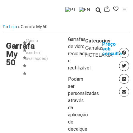
»
Loja
»
Garrafa My 50
Garrafas
Categorias:
(Ainda
Garrafa
Preço
de vidro
não
,
Garrafas
sob
My
existem
reciclado
consulta
HOTELARIA
avaliações)
50
e
reutilizável.
Podem
ser
personalizadas
através
da
aplicação
de
decalque