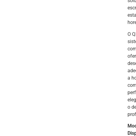
sol
escr
est
hor
O Q
sis
com
ofe
des
ade
a ho
com
per
ele
o d
prof
Mod
Dis