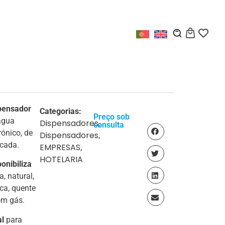
pensador
Categorias:
Preço sob
água
Dispensadores
,
consulta
rónico, de
Dispensadores
,
cada.
EMPRESAS
,
HOTELARIA
onibiliza
, natural,
ca, quente
om gás.
al
para