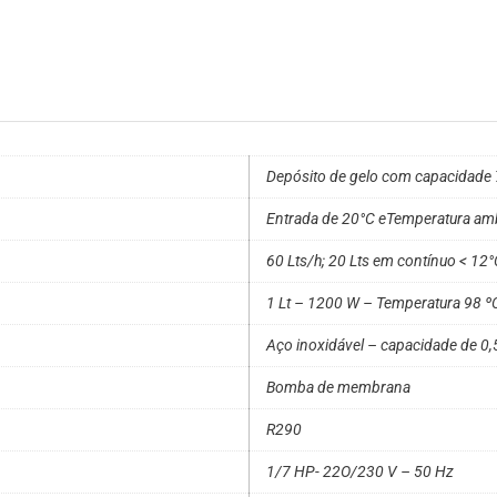
Depósito de gelo com capacidade 7
Entrada de 20°C eTemperatura amb
60 Lts/h; 20 Lts em contínuo < 12°
1 Lt – 1200 W – Temperatura 98 º
Aço inoxidável – capacidade de 0,
Bomba de membrana
R290
1/7 HP- 22O/230 V – 50 Hz