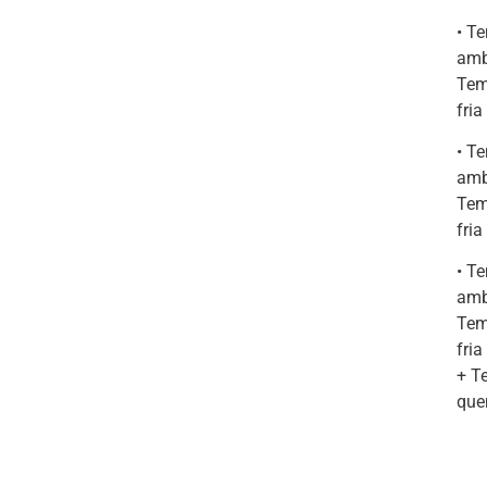
• T
amb
Tem
fria
• T
amb
Tem
fri
• T
amb
Tem
fri
+ T
que