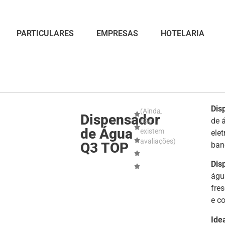
PARTICULARES
EMPRESAS
HOTELARIA
Dis
(Ainda
Dispensador
de 
não
de Água
existem
elet
avaliações)
Q3 TOP
ban
Disp
água
fres
e c
Ide