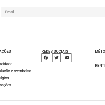
AÇÕES
REDES SOCIAIS
MÉTO
vacidade
RENT
volução e reembolso
tígios
amações