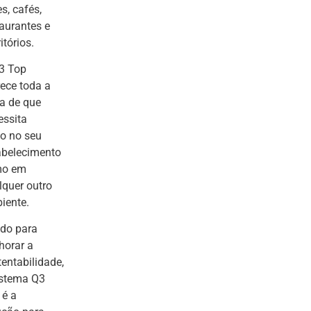
s, cafés,
taurantes e
itórios.
3 Top
rece toda a
a de que
essita
to no seu
abelecimento
o em
lquer outro
iente.
ado para
horar a
entabilidade,
istema Q3
 é a