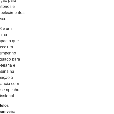
ução para
itórios e
abelecimentos
eca.
3 é um
tema
pacto que
rece um
empenho
quado para
telaria e
bina na
feição a
gância com
esempenho
issional.
elos
poníveis: