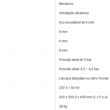
Mecânico
Ventilação dinâmica
Aço inoxidável de 6 mm
8 mm
6 mm
8 mm
Pressão ideal de 3 bar
Pressão ideal: 3,5 – 4,5 bar
Carcaça skinplate ou vidro frontal
230 V / 50 Hz
300 x 503,5 x 458 mm (L x P x A)
28 kg