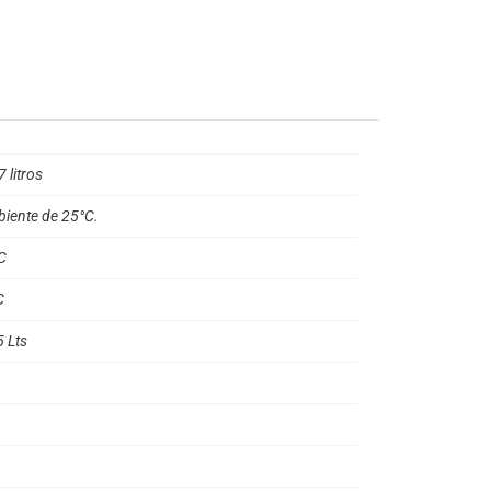
 litros
iente de 25°C.
C
C
5 Lts