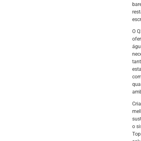
bare
res
escr
O Q
ofe
águ
nec
tan
est
com
qua
amb
Cri
mel
sust
o s
Top